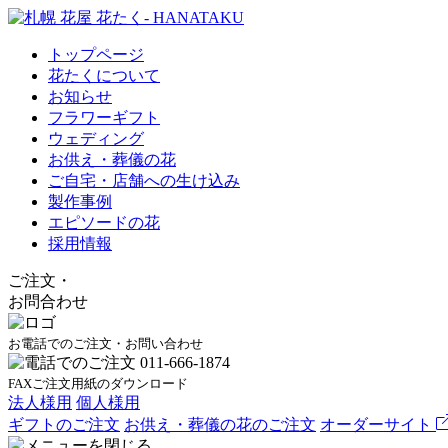
トップページ
花たくについて
お知らせ
フラワーギフト
ウェディング
お供え・葬儀の花
ご自宅・店舗への生け込み
製作事例
エピソードの花
採用情報
ご注文
・
お問合わせ
お電話でのご注文・お問い合わせ
FAXご注文用紙のダウンロード
法人様用
個人様用
ギフトのご注文
お供え・葬儀の花のご注文
オーダーサイト