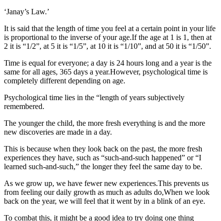
‘Janay’s Law.’
It is said that the length of time you feel at a certain point in your life
is proportional to the inverse of your age.If the age at 1 is 1, then at
2 it is “1/2”, at 5 it is “1/5”, at 10 it is “1/10”, and at 50 it is “1/50”.
Time is equal for everyone; a day is 24 hours long and a year is the
same for all ages, 365 days a year.However, psychological time is
completely different depending on age.
Psychological time lies in the “length of years subjectively
remembered.
The younger the child, the more fresh everything is and the more
new discoveries are made in a day.
This is because when they look back on the past, the more fresh
experiences they have, such as “such-and-such happened” or “I
learned such-and-such,” the longer they feel the same day to be.
As we grow up, we have fewer new experiences.This prevents us
from feeling our daily growth as much as adults do,When we look
back on the year, we will feel that it went by in a blink of an eye.
To combat this, it might be a good idea to try doing one thing