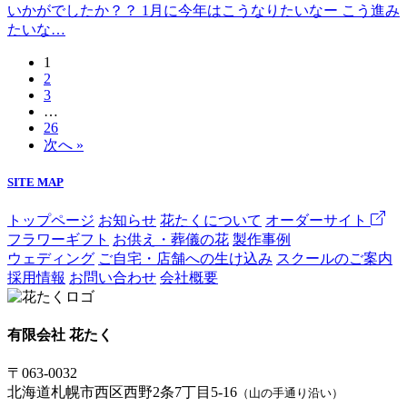
いかがでしたか？？ 1月に今年はこうなりたいなー こう進み
たいな…
1
2
3
…
26
次へ »
SITE MAP
トップページ
お知らせ
花たくについて
オーダーサイト
フラワーギフト
お供え・葬儀の花
製作事例
ウェディング
ご自宅・店舗への生け込み
スクールのご案内
採用情報
お問い合わせ
会社概要
有限会社 花たく
〒063-0032
北海道札幌市西区西野2条7丁目5-16
（山の手通り沿い）