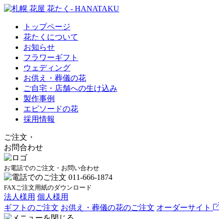
トップページ
花たくについて
お知らせ
フラワーギフト
ウェディング
お供え・葬儀の花
ご自宅・店舗への生け込み
製作事例
エピソードの花
採用情報
ご注文
・
お問合わせ
お電話でのご注文・お問い合わせ
FAXご注文用紙のダウンロード
法人様用
個人様用
ギフトのご注文
お供え・葬儀の花のご注文
オーダーサイト