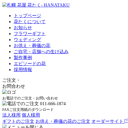
トップページ
花たくについて
お知らせ
フラワーギフト
ウェディング
お供え・葬儀の花
ご自宅・店舗への生け込み
製作事例
エピソードの花
採用情報
ご注文
・
お問合わせ
お電話でのご注文・お問い合わせ
FAXご注文用紙のダウンロード
法人様用
個人様用
ギフトのご注文
お供え・葬儀の花のご注文
オーダーサイト