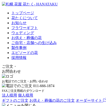
トップページ
花たくについて
お知らせ
フラワーギフト
ウェディング
お供え・葬儀の花
ご自宅・店舗への生け込み
製作事例
エピソードの花
採用情報
ご注文
・
お問合わせ
お電話でのご注文・お問い合わせ
FAXご注文用紙のダウンロード
法人様用
個人様用
ギフトのご注文
お供え・葬儀の花のご注文
オーダーサイト