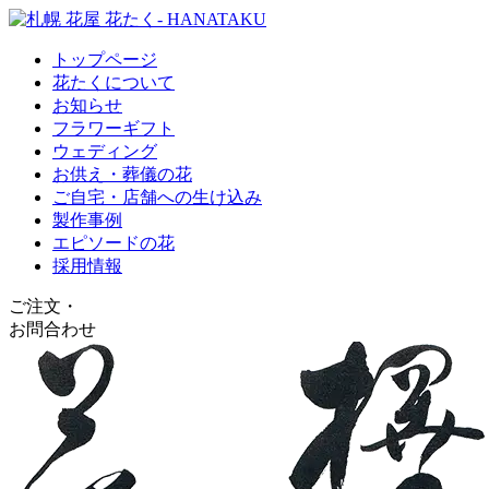
トップページ
花たくについて
お知らせ
フラワーギフト
ウェディング
お供え・葬儀の花
ご自宅・店舗への生け込み
製作事例
エピソードの花
採用情報
ご注文
・
お問合わせ