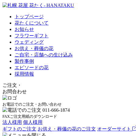
トップページ
花たくについて
お知らせ
フラワーギフト
ウェディング
お供え・葬儀の花
ご自宅・店舗への生け込み
製作事例
エピソードの花
採用情報
ご注文
・
お問合わせ
お電話でのご注文・お問い合わせ
FAXご注文用紙のダウンロード
法人様用
個人様用
ギフトのご注文
お供え・葬儀の花のご注文
オーダーサイト