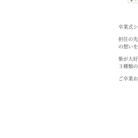
エ
卒業式シ
担任の先
の想いを
紫が大好
３種類の
ご卒業お