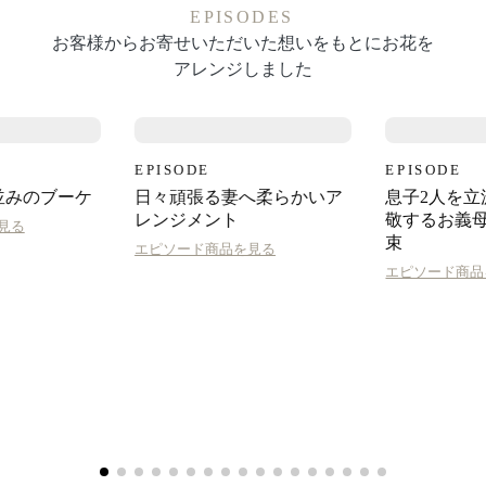
EPISODES
お客様からお寄せいただいた想いをもとにお花を
アレンジしました
EPISODE
EPISODE
並みのブーケ
日々頑張る妻へ柔らかいア
息子2人を立
レンジメント
敬するお義
見る
束
エピソード商品を見る
エピソード商品