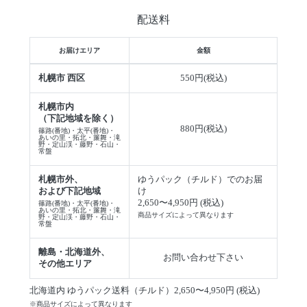
配送料
お届けエリア
金額
札幌市 西区
550円(税込)
札幌市内
（下記地域を除く）
880円(税込)
篠路(番地)・太平(番地)・
あいの里・拓北・簾舞・滝
野・定山渓・藤野・石山・
常盤
札幌市外、
ゆうパック（チルド）でのお届
および下記地域
け
2,650〜4,950円 (税込)
篠路(番地)・太平(番地)・
あいの里・拓北・簾舞・滝
商品サイズによって異なります
野・定山渓・藤野・石山・
常盤
離島・北海道外、
お問い合わせ下さい
その他エリア
北海道内 ゆうパック送料（チルド）2,650〜4,950円 (税込)
※商品サイズによって異なります