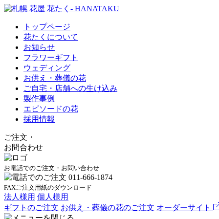
トップページ
花たくについて
お知らせ
フラワーギフト
ウェディング
お供え・葬儀の花
ご自宅・店舗への生け込み
製作事例
エピソードの花
採用情報
ご注文
・
お問合わせ
お電話でのご注文・お問い合わせ
FAXご注文用紙のダウンロード
法人様用
個人様用
ギフトのご注文
お供え・葬儀の花のご注文
オーダーサイト