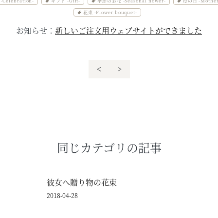
Celebration-
ギフト -Gift-
季節のお花 -Seasonal flower-
母の日 -Mother'
花束 -Flower bouquet-
お知らせ：
新しいご注文用ウェブサイトができました
<
>
同じカテゴリの記事
彼女へ贈り物の花束
2018-04-28