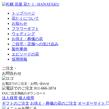
トップページ
花たくについて
お知らせ
フラワーギフト
ウェディング
お供え・葬儀の花
ご自宅・店舗への生け込み
製作事例
エピソードの花
採用情報
ご注文
・
お問合わせ
お電話でのご注文・お問い合わせ
FAXご注文用紙のダウンロード
法人様用
個人様用
ギフトのご注文
お供え・葬儀の花のご注文
オーダーサイト