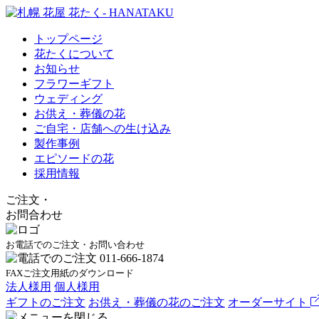
トップページ
花たくについて
お知らせ
フラワーギフト
ウェディング
お供え・葬儀の花
ご自宅・店舗への生け込み
製作事例
エピソードの花
採用情報
ご注文
・
お問合わせ
お電話でのご注文・お問い合わせ
FAXご注文用紙のダウンロード
法人様用
個人様用
ギフトのご注文
お供え・葬儀の花のご注文
オーダーサイト