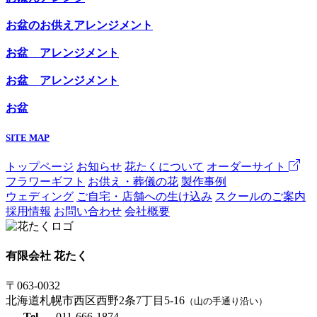
お盆のお供えアレンジメント
お盆 アレンジメント
お盆 アレンジメント
お盆
SITE MAP
トップページ
お知らせ
花たくについて
オーダーサイト
フラワーギフト
お供え・葬儀の花
製作事例
ウェディング
ご自宅・店舗への生け込み
スクールのご案内
採用情報
お問い合わせ
会社概要
有限会社 花たく
〒063-0032
北海道札幌市西区西野2条7丁目5-16
（山の手通り沿い）
Tel
011-666-1874