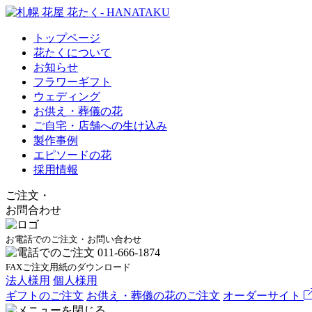
トップページ
花たくについて
お知らせ
フラワーギフト
ウェディング
お供え・葬儀の花
ご自宅・店舗への生け込み
製作事例
エピソードの花
採用情報
ご注文
・
お問合わせ
お電話でのご注文・お問い合わせ
FAXご注文用紙のダウンロード
法人様用
個人様用
ギフトのご注文
お供え・葬儀の花のご注文
オーダーサイト