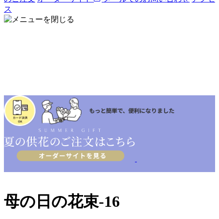
ス
母の日の花束-16