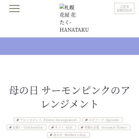
ご注文
お問合わせ
母の日 サーモンピンクのア
レンジメント
アレンジメント -Flower Arrangement-
エピソード -Episode-
お祝い -Celebration-
ギフト -Gift-
季節のお花 -Seasonal flower-
母の日 -Mother's Day-