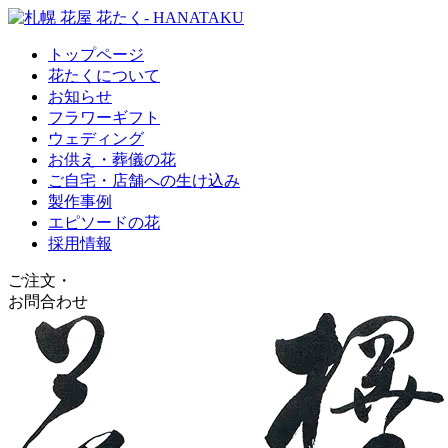
トップページ
花たくについて
お知らせ
フラワーギフト
ウェディング
お供え・葬儀の花
ご自宅・店舗への生け込み
製作事例
エピソードの花
採用情報
ご注文
・
お問合わせ