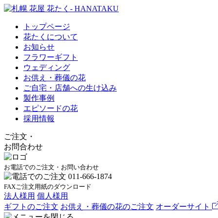
トップページ
花たくについて
お知らせ
フラワーギフト
ウェディング
お供え・葬儀の花
ご自宅・店舗への生け込み
製作事例
エピソードの花
採用情報
ご注文
・
お問合わせ
お電話でのご注文・お問い合わせ
FAXご注文用紙のダウンロード
法人様用
個人様用
ギフトのご注文
お供え・葬儀の花のご注文
オーダーサイト