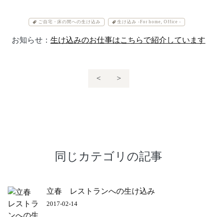
ご自宅・床の間への生け込み
生け込み -For home, Office -
お知らせ：
生け込みのお仕事はこちらで紹介しています
<
>
同じカテゴリの記事
立春 レストランへの生け込み
2017-02-14