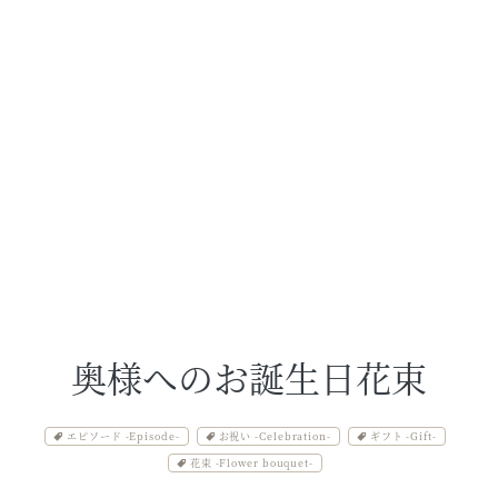
奥様へのお誕生日花束
エピソード -Episode-
お祝い -Celebration-
ギフト -Gift-
花束 -Flower bouquet-