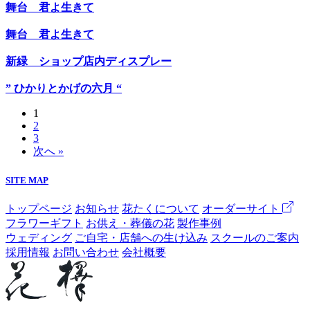
舞台 君よ生きて
舞台 君よ生きて
新緑 ショップ店内ディスプレー
” ひかりとかげの六月 “
1
2
3
次へ »
SITE MAP
トップページ
お知らせ
花たくについて
オーダーサイト
フラワーギフト
お供え・葬儀の花
製作事例
ウェディング
ご自宅・店舗への生け込み
スクールのご案内
採用情報
お問い合わせ
会社概要